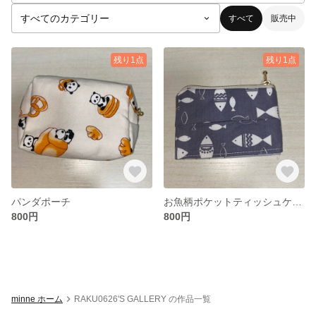
すべて
販売中
残り1点
残り1点
パンダポーチ
お魚柄ポケットティッシュケース
800円
800円
minne ホーム
RAKU0626'S GALLERY の作品一覧