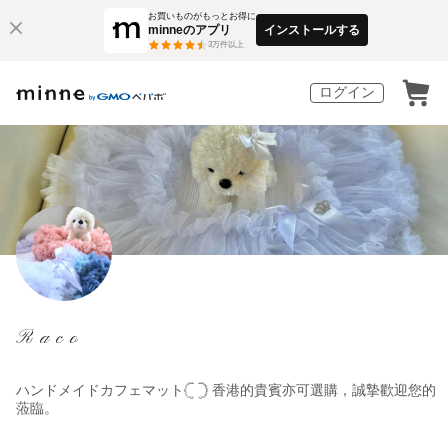
お買いものがもっとお得に
minneのアプリ
インストールする
3
万件以上
ログイン
Raco
ハンドメイドカフェマット𓊆 𓊇 香港的貴賓亦可選購，誠摯歡迎您的
蒞臨。