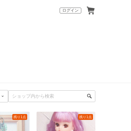
ログイン
残り1点
残り1点