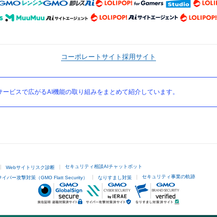
コーポレートサイト
採用サイト
ービスで広がるAI機能の取り組みをまとめて紹介しています。
セキュリティ相談AIチャットボット
Webサイトリスク診断
セキュリティ事業の軌跡
サイバー攻撃対策（GMO Flatt Security）
なりすまし対策