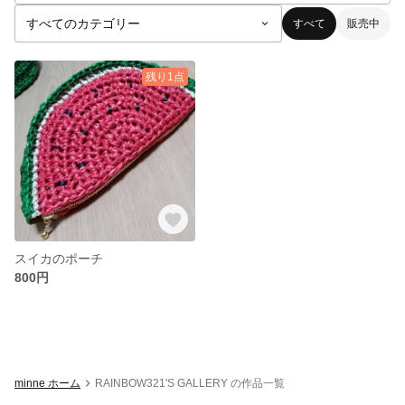
すべて
販売中
残り1点
スイカのポーチ
800円
minne ホーム
RAINBOW321'S GALLERY の作品一覧