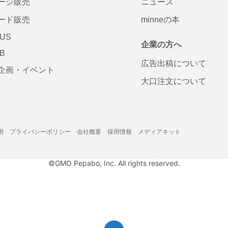
ージ販売
ニュース
ード販売
minneの本
LUS
企業の方へ
AB
広告出稿について
企画・イベント
大口注文について
用
プライバシーポリシー
会社概要
採用情報
メディアキット
©GMO Pepabo, Inc. All rights reserved.