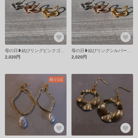
母の日❥結びリングピンクゴールド9号
母の日❥結びリングシルバー9号
2,020円
2,020円
残り1点