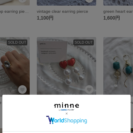
gold flowers hoop earring pierce
vintage clear earring pierce
green heart ear
1,100円
1,600円
SOLD OUT
SOLD OUT
 ring
ぼんぼんはーと♥イヤリングピアス
1,400円
1,500円