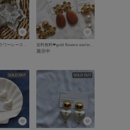
ラスト一点❤︎フラワーレースとパールのイヤリングピアス
送料無料❤︎gold flowers earring pierce
展示中
SOLD OUT
SOLD OUT