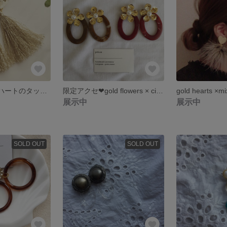
再販❤︎かすみ草ハートのタッセル イヤリング ピアス
限定アクセ❤︎gold flowers × circle earring pierce
展示中
展示中
SOLD OUT
SOLD OUT