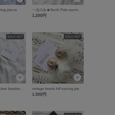
ring pierce
一点のみ☻North Pole earring pierce
1,200円
SOLD OUT
SOLD OUT
vintage beads×clear beadse earring pierce
vintage beads frill earring pierce
1,500円