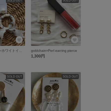
SOLD OUT
SOLD OUT
一点♥花柄リボンホワイトイヤリングピアス
goldchain×Perl earring pierce
1,300円
SOLD OUT
SOLD OUT