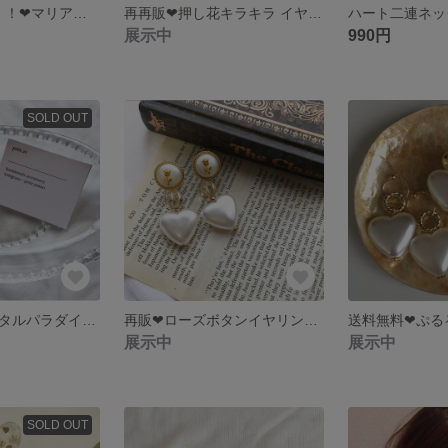
1年ぶり再販！！！❤︎マリアネックレス
再再販❤︎押し花キラキラ イヤリング ピアス
ハート二連ネッ
展示中
990円
SOLD OUT
再入荷☻クリスタルパラダイスシャインイヤリングピアス
再販❤︎ローズボタンイヤリングピアス
展示中
展示中
SOLD OUT