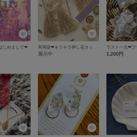
はじめまして❤︎
再再販❤︎キラキラ押し花タッセル イヤリング ピアス
展示中
1,200円