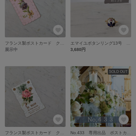
フランス製ポストカード クロモス【１点のみ＆アンティーク】【No.513】
エマイユボタンリング13号 サージカルステンレス アンティーク【レア♡ラスト１点】【No.512】
展示中
3,680円
SOLD OUT
フランス製ポストカード クロモス【１点のみ＆アンティーク】【No.511】
No.433 専用出品 ポストカード9点