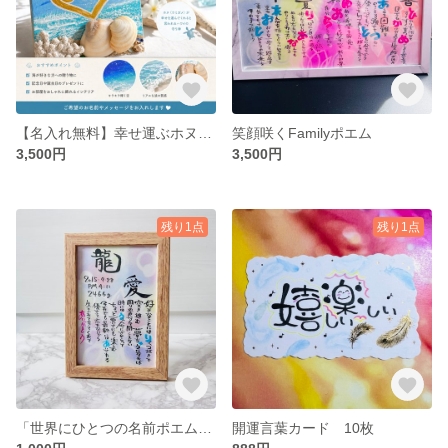
【名入れ無料】幸せ運ぶホヌの波アート★世界にひとつだけのビーチアート（記念日・誕生日プレゼントに）
笑顔咲くFamilyポエム
3,500円
3,500円
残り1点
残り1点
「世界にひとつの名前ポエム｜命名書・誕生記念に」
開運言葉カード 10枚