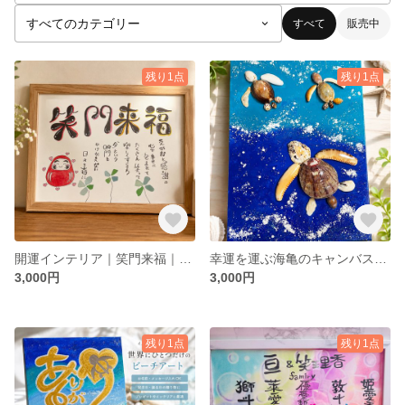
すべて
販売中
残り1点
残り1点
開運インテリア｜笑門来福｜和風アート｜母の日・新築祝いにも
幸運を運ぶ海亀のキャンバスアート🐢🌊 ホヌ×天然貝殻
3,000円
3,000円
残り1点
残り1点