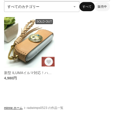
すべて
販売中
SOLD OUT
新型 ILUMAイルマ対応！ハンドメイド 本ヌメ革ストラップ& 栃木レザー iqos3ケース アイコス3DUO
4,980円
minne ホーム
radwimps0523 の作品一覧