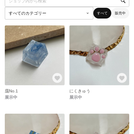
すべて
販売中
靄No.1
にくきゅう
展示中
展示中