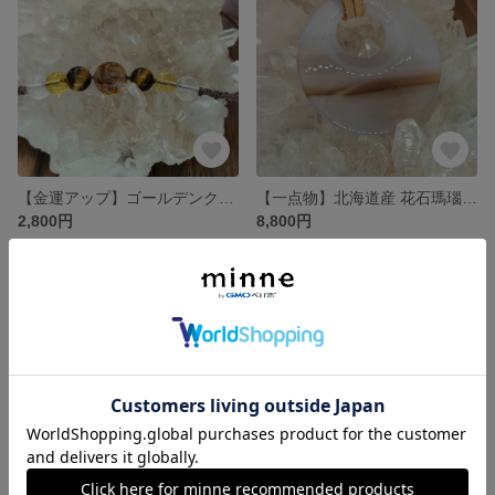
【金運アップ】ゴールデンクラウドシトリンの天然石ブレスレット
【一点物】北海道産 花石瑪瑙ペンダント
2,800円
8,800円
残り1点
残り1点