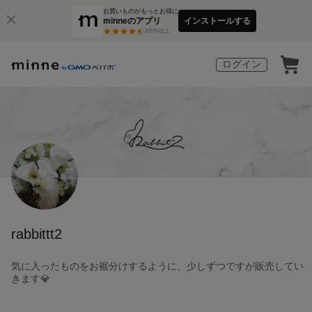
お買いものがもっとお得に
minneのアプリ
インストールする
3
万件以上
ログイン
rabbittt2
気に入ったものをお裾分けするように、少しずつですが販売してい
きます💎