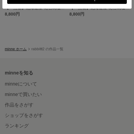
【一点物】北海道産 花石瑪瑙ペンダント
【一点物】北海道産 花石瑪瑙ペンダント
8,800円
8,800円
minne ホーム
rabbittt2 の作品一覧
minneを知る
minneについて
minneで買いたい
作品をさがす
ショップをさがす
ランキング