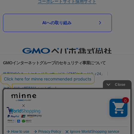
コーポレートサイト
採用サイト
AIへの取り組み
GMOインターネットグループのセキュリティ事業について
世界初総合ネットセキュリティサービス「GMOセキュリティ24」
パスワード漏洩診断
Webサイトリスク診断
セキュリティ相談AIチャットボット
実在証明・盗聴対策
サイバー攻撃対策（GMOサイバーセキュリティ byイエラエ）
サイバー攻撃対策（GMO Flatt Security）
なりすまし対策
セキュリティ事業の軌跡