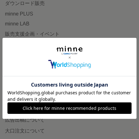
ダウンロード販売
minne PLUS
minne LAB
販売支援企画・イベント
読みもの
minneとものづくりと
minne学習帖
ニュース
minneの本
企業の方へ
広告出稿について
大口注文について