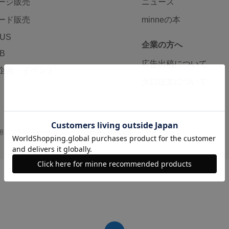
ージ販売
ニュース
ード販売
minneの本
LUS
企業の方へ
AB
広告出稿について
企画・イベント
大口注文について
用
プライバシーポリシー
会社概要
採用情報
メディアキット
©GMO Pepabo, Inc. All rights reserved.