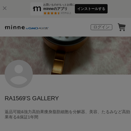
お買いものがもっとお得に
minneのアプリ
インストールする
3
万件以上
ログイン
RA1569'S GALLERY
返品可能&強力高効果痩身脂肪細胞を分解器、美容、たるみなど高効
果有る&保証1年間