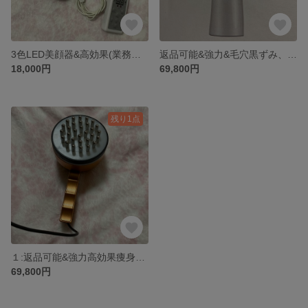
3色LED美顔器&高効果(業務用、家庭用）1年間保証付き
返品可能&強力&毛穴黒ずみ、皮脂、ニキビ、角栓の吸い出す器&保証1年間→新品
18,000円
69,800円
残り1点
１:返品可能&強力高効果痩身脂肪細胞を分解器、美容、たるみなど高効果有る&保証1年間→69800。2: 返品可能&強力&毛穴黒ずみ、皮脂、ニキビ、角栓の吸い出す器&保証1年間。
69,800円