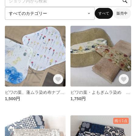
すべて
販売中
ビワの葉、蓬ムラ染め布ナプキン2種セット 薄め おりもの用に。
ビワの葉・よもぎムラ染め リネンナプキン 2種セット
1,500円
1,750円
残り1点