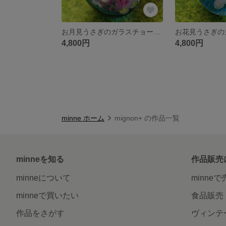
お月見うさぎのガラスチョーカー☆とんぼ玉[m160303]
4,800円
4,800円
minne ホーム
mignon+ の作品一覧
minneを知る
作品販売
minneについて
minne
minneで買いたい
食品販売
作品をさがす
ヴィンテ