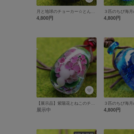
月と地球のチョーカー☆とんぼ玉☆[m160606]
4,800円
4,800円
【展示品】紫陽花とねこのチョーカー
展示中
4,800円