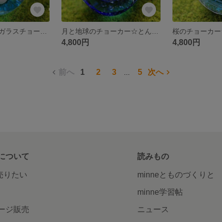
お花見うさぎのガラスチョーカー☆とんぼ玉[m160301]
月と地球のチョーカー☆とんぼ玉☆[m160213]
4,800円
4,800円
前へ
1
2
3
5
次へ
...
について
読みもの
で売りたい
minneとものづくりと
minne学習帖
ージ販売
ニュース