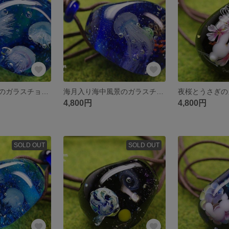
３匹のちび海月のガラスチョーカー☆とんぼ玉[ｍ170201]
海月入り海中風景のガラスチョーカー☆とんぼ玉[m160704]
4,800円
4,800円
SOLD OUT
SOLD OUT