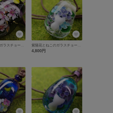
夜桜とうさぎのガラスチョーカー☆とんぼ玉[m170103]
紫陽花とねこのガラスチョーカー☆とんぼ玉[m160701]
4,800円