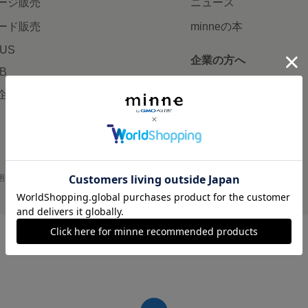
ージ販売
ニュース
ード販売
minneの本
LUS
企業の方へ
AB
広告出稿について
企画・イベント
大口注文について
用
プライバシーポリシー
会社概要
採用情報
メディアキット
©GMO Pepabo, Inc. All rights reserved.