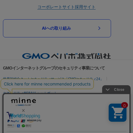
コーポレートサイト
採用サイト
AIへの取り組み
GMOインターネットグループのセキュリティ事業について
世界初総合ネットセキュリティサービス「GMOセキュリティ24」
パスワード漏洩診断
Webサイトリスク診断
セキュリティ相談AIチャットボット
実在証明・盗聴対策
サイバー攻撃対策（GMOサイバーセキュリティ byイエラエ）
サイバー攻撃対策（GMO Flatt Security）
なりすまし対策
セキュリティ事業の軌跡