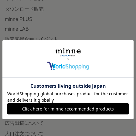
ダウンロード販売
minne PLUS
minne LAB
販売支援企画・イベント
読みもの
minneとものづくりと
minne学習帖
ニュース
minneの本
企業の方へ
広告出稿について
大口注文について