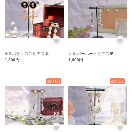
✞✟バラクロスピアス🥀
シルバーハートピアス🖤
1,300円
1,000円
残り1点
残り1点