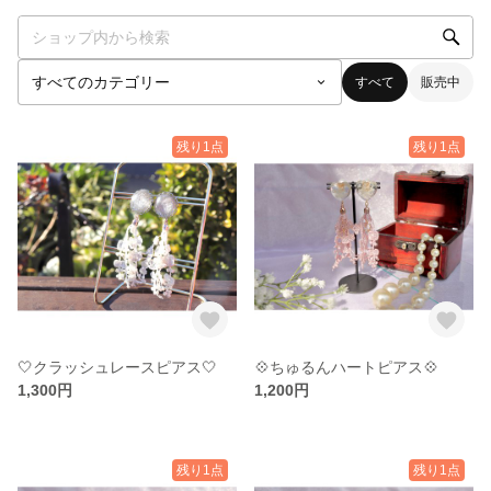
すべて
販売中
残り1点
残り1点
🤍クラッシュレースピアス🤍
💠ちゅるんハートピアス💠
1,300円
1,200円
残り1点
残り1点