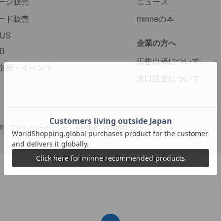
ージ販売
ニュース
ード販売
minneの本
LUS
企業の方へ
AB
広告出稿について
企画・イベント
大口注文について
用
プライバシーポリシー
会社概要
採用情報
メディアキット
©GMO Pepabo, Inc. All rights reserved.