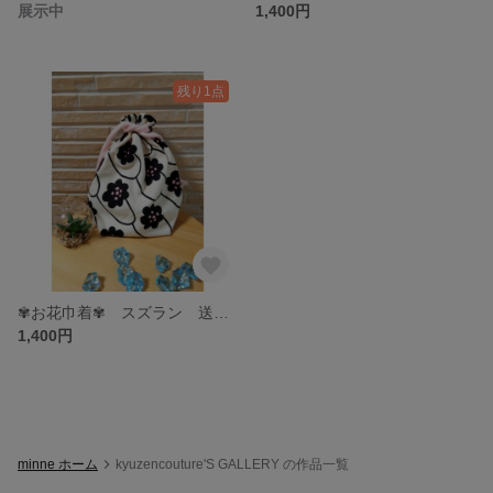
展示中
1,400円
残り1点
✾お花巾着✾ スズラン 送料無料
1,400円
minne ホーム
kyuzencouture'S GALLERY の作品一覧