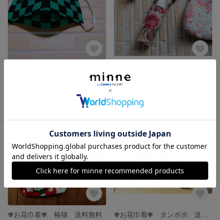
選べるマスク〔市松模様〕立体マスク プリーツマスク 大人用 子供用
スプレーケース〔本革ナスカンタイプ〕スプレーボトル付き アルコール消毒対応ボトル バラ エレガント
展示中
展示中
残り1点
✾お花巾着✾ 椿猫 送料無料
✾お花巾着✾ タンポポ 送料無料