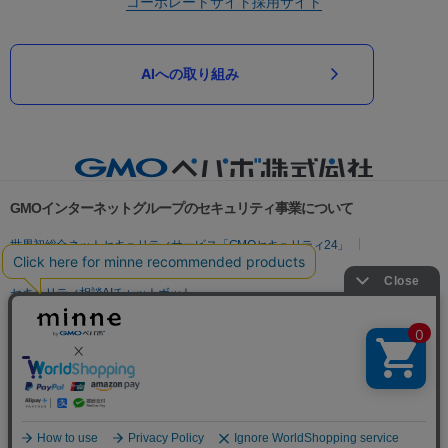
コーポレートサイト
採用サイト
AIへの取り組み
GMOインターネットグループのセキュリティ事業について
世界初総合ネットセキュリティサービス「GMOセキュリティ24」
パスワード漏洩診断
Webサイトリスク診断
セキュリティ相談AIチャットボット
実在証明・盗聴対策
サイバー攻撃対策（GMOサイバーセキュリティ byイエラエ）
サイバー攻撃対策（GMO Flatt Security）
なりすまし対策
セキュリティ事業の軌跡