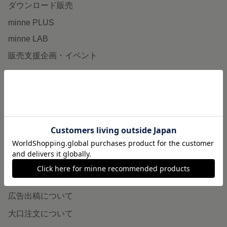
ダウンロード販売
minne PLUS
minne LAB
販売支援企画・イベント
読みもの
minneとものづくりと
minne学習帖
ニュース
minneの本
企業の方へ
広告出稿について
大口注文について