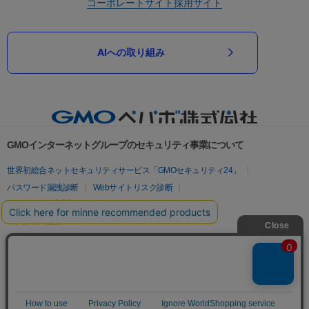
コーポレートサイト
採用サイト
AIへの取り組み
GMOインターネットグループのセキュリティ事業について
世界初総合ネットセキュリティサービス「GMOセキュリティ24」
パスワード漏洩診断
Webサイトリスク診断
セキュリティ相談AIチャットボット
実在証明・盗聴対策
サイバー攻撃対策（GMOサイバーセキュリティ byイエラエ）
サイバー攻撃対策（GMO Flatt Security）
なりすまし対策
セキュリティ事業の軌跡