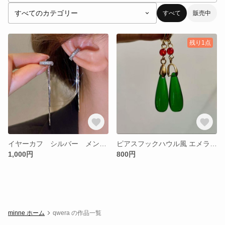
すべて
販売中
残り1点
イヤーカフ シルバー メンズ レディース おしゃれ ロングピアス 韓国 キラキラ かわいい 彼女 プレゼント
ピアスフックハウル風 エメラルドグリーン コスプレ用琥珀色ハウルの動く城
1,000円
800円
minne ホーム
qwera の作品一覧