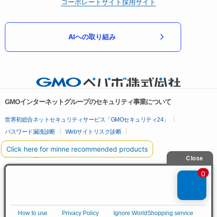
コーポレートサイト
採用サイト
AIへの取り組み
GMOインターネットグループのセキュリティ事業について
世界初総合ネットセキュリティサービス「GMOセキュリティ24」
パスワード漏洩診断
Webサイトリスク診断
セキュリティ相談AIチャットボット
実在証明・盗聴対策
サイバー攻撃対策（GMOサイバーセキュリティ byイエラエ）
サイバー攻撃対策（GMO Flatt Security）
なりすまし対策
セキュリティ事業の軌跡