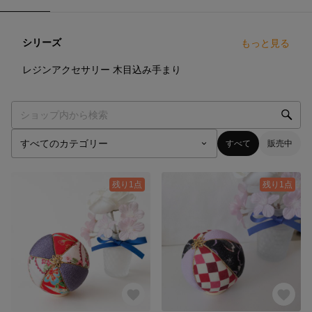
シリーズ
もっと見る
0
点
13
点
レジンアクセサリー
木目込み手まり
すべて
販売中
残り1点
残り1点