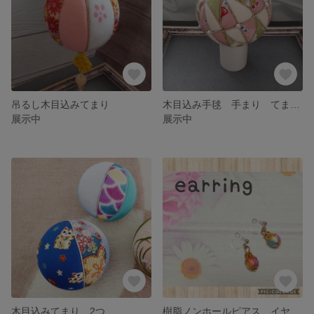
吊るし木目込みてまり
木目込み手毬 手まり てまり 手鞠
展示中
展示中
木目込みてまり 2つ
樹脂ノンホールピアス イヤリング