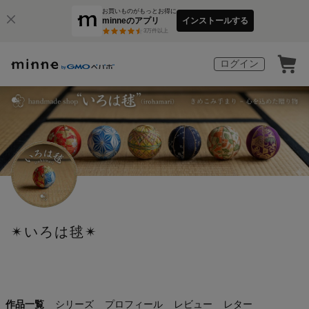
お買いものがもっとお得に
minneのアプリ
インストールする
3
万件以上
ログイン
✴いろは毬✴
作品一覧
シリーズ
プロフィール
レビュー
レター