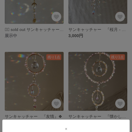
🙇‍♀️ sold out サンキャッチャー『温かい心』
サンキャッチャー 『桜月 - さくらづき -』
展示中
3,000円
残り1点
残り1点
サンキャッチャー 『友情』🍀
サンキャッチャー 『懐かしい記憶』👦🏻
4,000円
5,000円