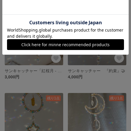
残り1点
残り1点
サンキャッチャー「紅桜月 - べにざくらづき -」
サンキャッチャー 『約束』🤝
3,000円
4,000円
残り1点
残り1点