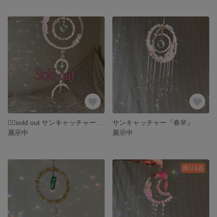
🙇‍♀️sold out サンキャッチャー 両思い🩷
サンキャッチャー『春🌸』
展示中
展示中
残り1点