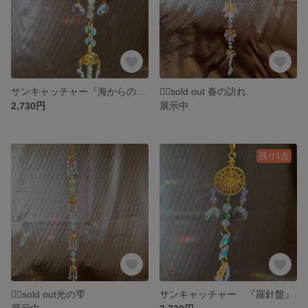
サンキャッチャー『海からの贈り物』
🙇‍♀️sold out 春の訪れ
2,730円
展示中
残り1点
🙇‍♀️sold out光の雫
サンキャッチャー 『羅針盤』