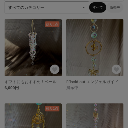
すべて
販売中
残り1点
ギフトにもおすすめ！ペールピンクの光糸 シャンデリアmini サンキャッチャー
🙇‍♀️sold out エンジェルガイド
6,000円
展示中
残り1点