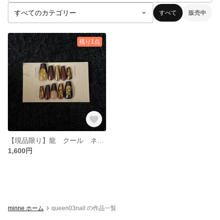
すべて
販売中
残り1点
【現品限り】龍 クール ネイルチップ
1,600円
minne ホーム
queen03nail の作品一覧