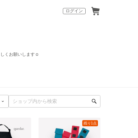
ログイン
しくお願いします☺︎
残り1点