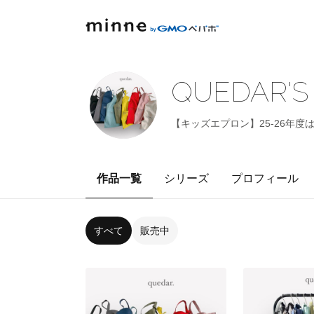
QUEDAR'S
【キッズエプロン】25-26年
作品一覧
シリーズ
プロフィール
すべて
販売中