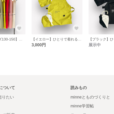
【全9色/ Lサイズ130-150】ひとりで着れるシンプルなキッズエプロン 子どもエプロン 男の子エプロン 女の子エプロン 小学生エプロン エプロンセット 三角巾 巾着袋
【イエロー】ひとりで着れるシンプルなキッズエプロン こどもエプロン 男の子エプロン 女の子エプロン エプロンセット 三角巾 巾着袋
3,000円
展示中
について
読みもの
で売りたい
minneとものづくりと
minne学習帖