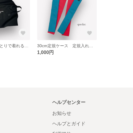
【ブラック】ひとりで着れるシンプルなキッズエプロン こどもエプロン 男の子エプロン 女の子エプロン エプロンセット 三角巾 巾着袋
30cm定規ケース 定規入れ ものさしケース ものさし入れ
1,000円
ヘルプセンター
お知らせ
ヘルプとガイド