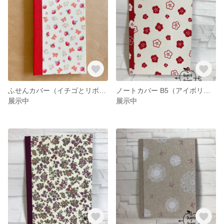
ふせんカバー（イチゴとリボン×赤）
ノートカバー B5（アイボリー地梅×赤地梅）
展示中
展示中