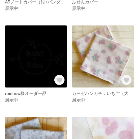
A5ノートカバー（紺+バンダナ柄）
ふせんカバー
展示中
展示中
reinbow様オーダー品
ガーゼハンカチ：いちご（大人サイズ）
展示中
展示中