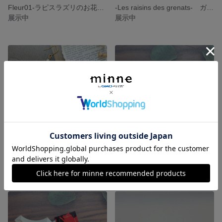
Fleur01-ラピスラズリのお花のスタッドピアス・誕生石・お花・ホワイトトパーズ
-Les raisins des grenats- ガーネットの葡萄のフックピアス・1月誕生石・ガーネット・秋
展示中
展示中
-Banquet-”レモンクォーツの饗宴”・レモンクォーツ・スワロフスキーフックピアス
-ball+01-アメジストとチェコビーズのスタイリッシュなフックピアス
展示中
展示中