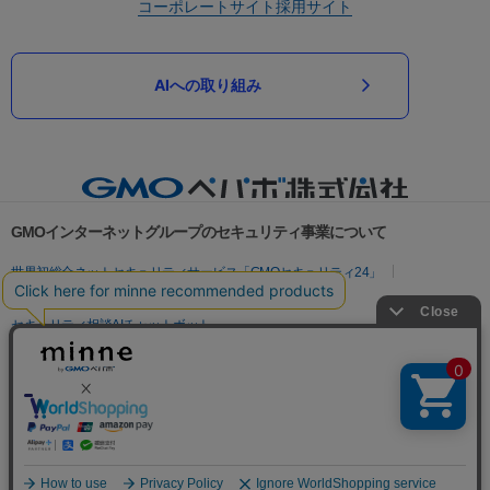
コーポレートサイト
採用サイト
AIへの取り組み
GMOインターネットグループのセキュリティ事業について
世界初総合ネットセキュリティサービス「GMOセキュリティ24」
パスワード漏洩診断
Webサイトリスク診断
セキュリティ相談AIチャットボット
実在証明・盗聴対策
サイバー攻撃対策（GMOサイバーセキュリティ byイエラエ）
サイバー攻撃対策（GMO Flatt Security）
なりすまし対策
セキュリティ事業の軌跡