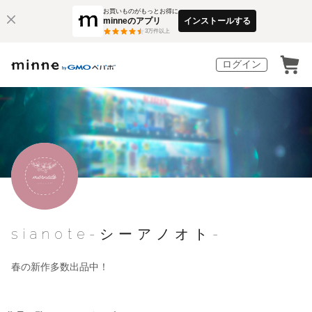
お買いものがもっとお得に
minneのアプリ
インストールする
3
万件以上
ログイン
sianote-シーアノオト-
春の新作多数出品中！