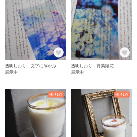
透明しおり 文字に浮かぶ
透明しおり 宵紫陽花
展示中
展示中
残り1点
残り1点