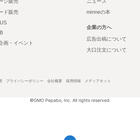
ージ販売
ニュース
ード販売
minneの本
LUS
企業の方へ
AB
広告出稿について
企画・イベント
大口注文について
用
プライバシーポリシー
会社概要
採用情報
メディアキット
©GMO Pepabo, Inc. All rights reserved.