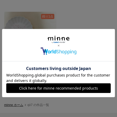
残り1点
天然淡水 パール 可愛いネックレス
2,500円
minne ホーム
qii7 の作品一覧