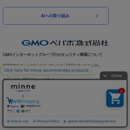
AIへの取り組み
GMOインターネットグループのセキュリティ事業について
世界初総合ネットセキュリティサービス「GMOセキュリティ24」
パスワード漏洩診断
Webサイトリスク診断
セキュリティ相談AIチャットボット
実在証明・盗聴対策
サイバー攻撃対策（GMOサイバーセキュリティ byイエラエ）
サイバー攻撃対策（GMO Flatt Security）
なりすまし対策
セキュリティ事業の軌跡