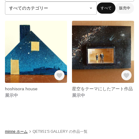
すべて
販売中
hoshisora house
星空をテーマにしたアート作品
展示中
展示中
minne ホーム
QET951'S GALLERY の作品一覧