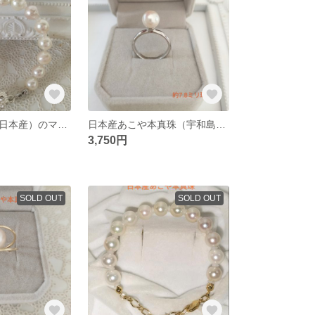
あこや本真珠（日本産）のマグネット式ブレスレット 内径、約14cm
日本産あこや本真珠（宇和島産）の指輪 フリーサイズ
3,750円
SOLD OUT
SOLD OUT