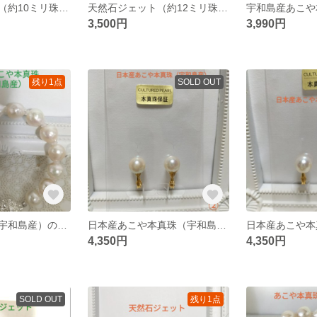
天然石ジェット（約10ミリ珠）のピアス
天然石ジェット（約12ミリ珠）のネジバネ式イヤリング
3,500円
3,990円
残り1点
SOLD OUT
あこや本真珠（宇和島産）のマグネット式ブレスレット
日本産あこや本真珠（宇和島産）の調節可能なクリップ式イヤリング②
4,350円
4,350円
SOLD OUT
残り1点