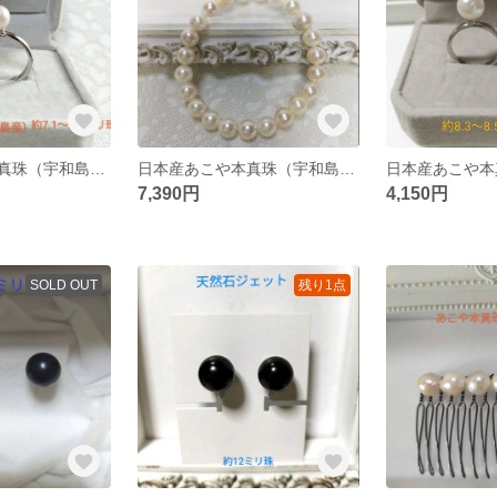
日本産あこや本真珠（宇和島産）の指輪
日本産あこや本真珠（宇和島産）のブレスレット 内径、約15〜15.5cm
7,390円
4,150円
SOLD OUT
残り1点