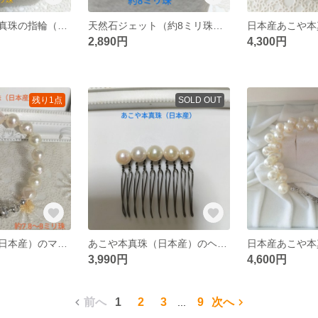
日本産あこや本真珠の指輪（フリーサイズ）月光浴済み
天然石ジェット（約8ミリ珠）のフリーサイズのリング
日本産あこや本
2,890円
4,300円
残り1点
SOLD OUT
あこや本真珠（日本産）のマグネット式ブレスレット
あこや本真珠（日本産）のヘアコーム10本足
3,990円
4,600円
前へ
1
2
3
9
次へ
...