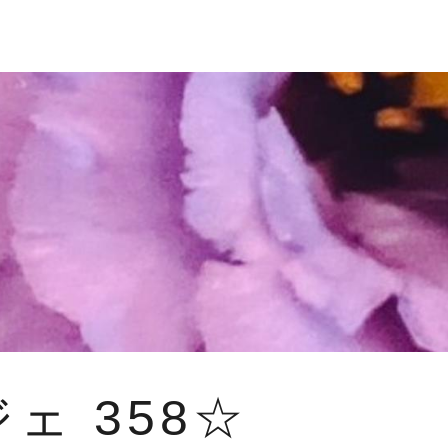
ェ 358☆