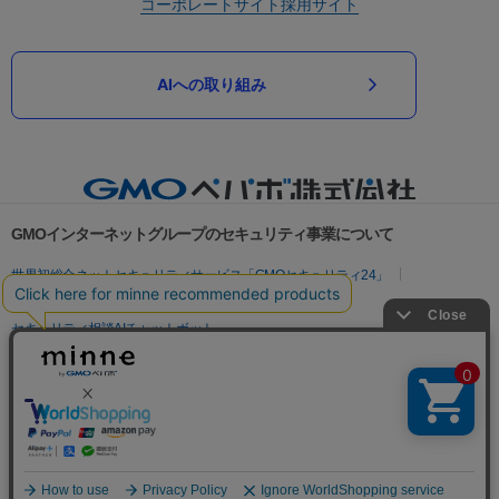
コーポレートサイト
採用サイト
AIへの取り組み
GMOインターネットグループのセキュリティ事業について
世界初総合ネットセキュリティサービス「GMOセキュリティ24」
パスワード漏洩診断
Webサイトリスク診断
セキュリティ相談AIチャットボット
実在証明・盗聴対策
サイバー攻撃対策（GMOサイバーセキュリティ byイエラエ）
サイバー攻撃対策（GMO Flatt Security）
なりすまし対策
セキュリティ事業の軌跡