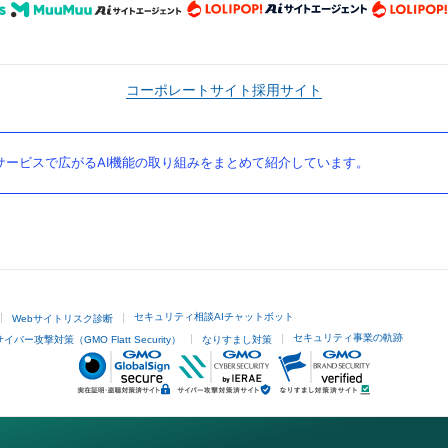
コーポレートサイト
採用サイト
ービスで広がるAI機能の取り組みをまとめて紹介しています。
セキュリティ相談AIチャットボット
Webサイトリスク診断
セキュリティ事業の軌跡
サイバー攻撃対策（GMO Flatt Security）
なりすまし対策