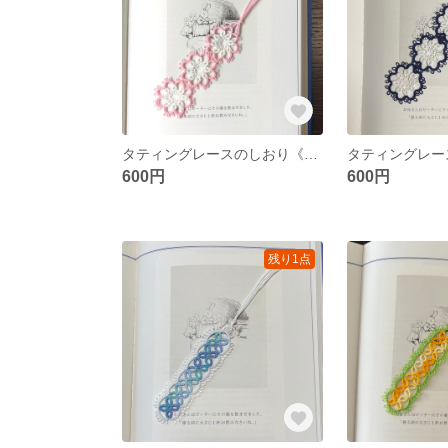
タティングレースのしおり《ホワイト×ピンク》
タティングレー
600円
600円
残り1点