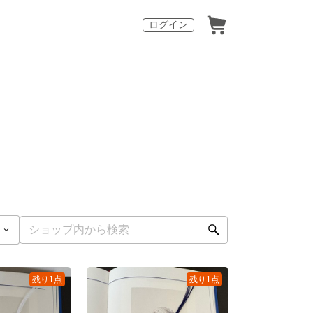
ログイン
残り1点
残り1点