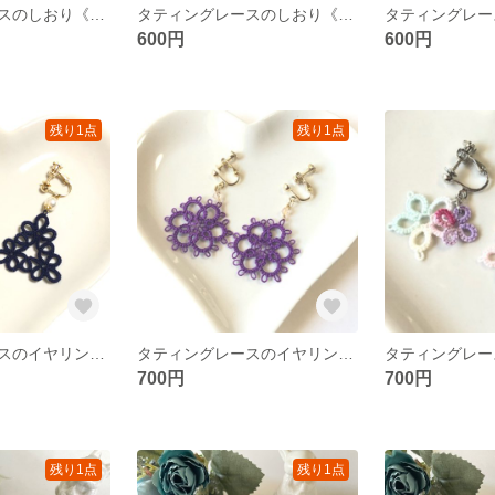
タティングレースのしおり《イエローミックス&グリーン》
タティングレースのしおり《ガーリーガール×チャコールメッド》
600円
600円
残り1点
残り1点
タティングレースのイヤリング《ネイビートライアングル》
タティングレースのイヤリング《パープルのお花》
700円
700円
残り1点
残り1点