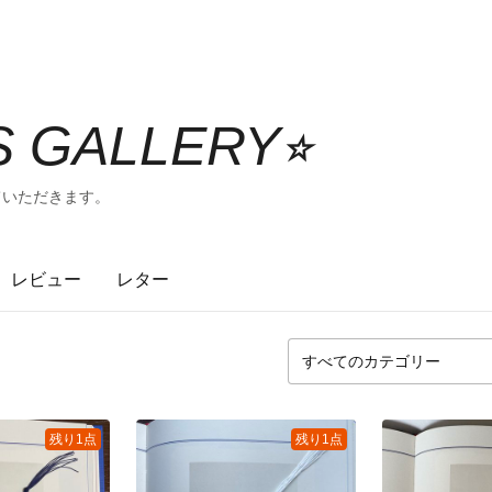
'S GALLERY⭐︎
ていただきます。
レビュー
レター
残り1点
残り1点