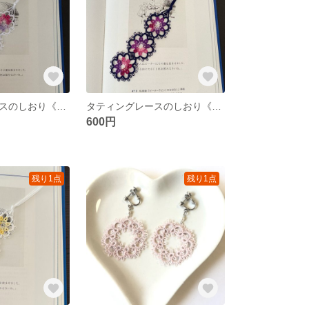
タティングレースのしおり《ガーリーガール×ホワイト》
タティングレースのしおり《グレープザクロ×ネイビー》
600円
残り1点
残り1点