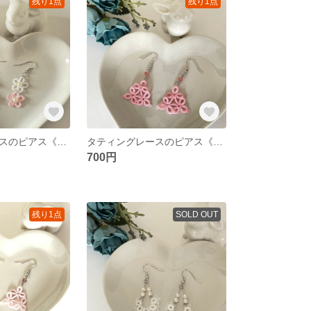
残り1点
残り1点
タティングレースのピアス《小さなお花ふたつ》
タティングレースのピアス《トライアングルピンク》
700円
残り1点
SOLD OUT