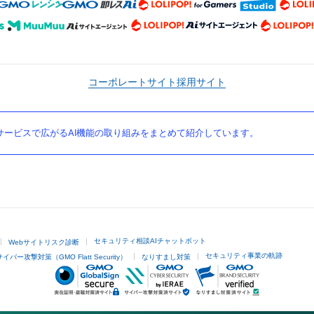
コーポレートサイト
採用サイト
ービスで広がるAI機能の取り組みをまとめて紹介しています。
セキュリティ相談AIチャットボット
Webサイトリスク診断
セキュリティ事業の軌跡
サイバー攻撃対策（GMO Flatt Security）
なりすまし対策