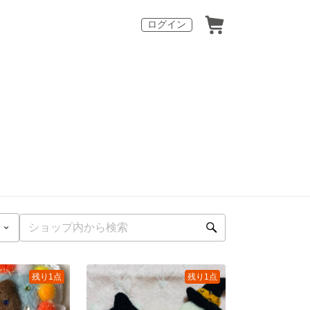
ログイン
残り1点
残り1点