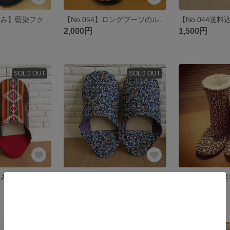
【No.042送料込み】藍染フクロウのバブーシュ(^_^)
【No.054】ロングブーツのルームシューズ※送料込み
2,000円
1,500円
SOLD OUT
SOLD OUT
【No.058送料込み】ストライプのバブーシュ(赤)
【No.060送料込み】リバティキルトのバブーシュ♪
1,600円
2,500円