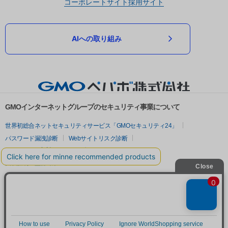
コーポレートサイト
採用サイト
AIへの取り組み
GMOインターネットグループのセキュリティ事業について
世界初総合ネットセキュリティサービス「GMOセキュリティ24」
パスワード漏洩診断
Webサイトリスク診断
セキュリティ相談AIチャットボット
実在証明・盗聴対策
サイバー攻撃対策（GMOサイバーセキュリティ byイエラエ）
サイバー攻撃対策（GMO Flatt Security）
なりすまし対策
セキュリティ事業の軌跡