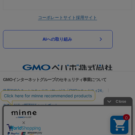
コーポレートサイト
採用サイト
AIへの取り組み
GMOインターネットグループのセキュリティ事業について
世界初総合ネットセキュリティサービス「GMOセキュリティ24」
パスワード漏洩診断
Webサイトリスク診断
セキュリティ相談AIチャットボット
実在証明・盗聴対策
サイバー攻撃対策（GMOサイバーセキュリティ byイエラエ）
サイバー攻撃対策（GMO Flatt Security）
なりすまし対策
セキュリティ事業の軌跡