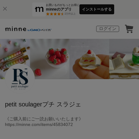
お買いものがもっとお得に
minneのアプリ
インストールする
3
万件以上
ログイン
petit soulagerプチ スラジェ
《ご購入前にご一読お願いいたします》
https://minne.com/items/45834072