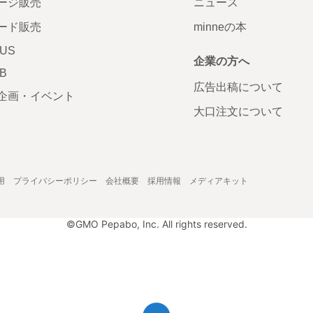
ージ販売
ニュース
ード販売
minneの本
LUS
企業の方へ
AB
広告出稿について
企画・イベント
大口注文について
用
プライバシーポリシー
会社概要
採用情報
メディアキット
©GMO Pepabo, Inc. All rights reserved.