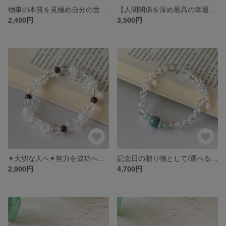
物事の本質を見極め自分の世界を広げる/ホークスアイ/ハウライト/ヘマタイト/ヒーリング効果/メンズブレスレット/パワーストーンブレスレット
【人間関係を深め最高の幸運へと導く】星空ブルー/ラピスラズリとブルートパーズのブレスレット/願望成就/ヒーリングストーン/天然石ブレスレット
2,400円
3,500円
✦大切な人へ✦努力を成功へと導く/ストレス軽減効果/1月誕生石/ガーネットと水晶のブレスレット/頑張ってる自分へのご褒美/ぱわーすとーんブレスレット
記念日の贈り物として/選べる誕生石/幸運と富の象徴/運気の流れを整える/翡翠と水晶のお守りブレスレット/天然石ブレスレット
2,900円
4,700円