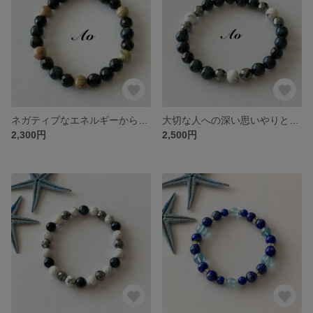
ネガティブなエネルギーから持ち主を守る強いパワー/願望成就/家内円満/ブラックタイガーアイ ブレスレット/パワーストーンブレスレット/メンズアクセサリー
大切な人への深い思いやりと安全を願う/夢を健やかに紡ぎ出す/ホークスアイとブラックオニキスのブレスレット/パワーストーンブレスレット/天然石ブレスレット/メンズブレスレット
2,300円
2,500円