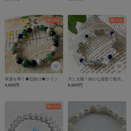
残り1点
残り1点
幸運を導く◆厄除け◆クリソコラと北投石のブレスレット◆天然石ブレスレット◆送料無料
月と太陽＊静かな波動で最高の幸運を呼び寄せる＊透明感溢れる神秘的な輝き＊ラブラドライトとラピスラズリのブレスレット
4,800円
6,000円
残り1点