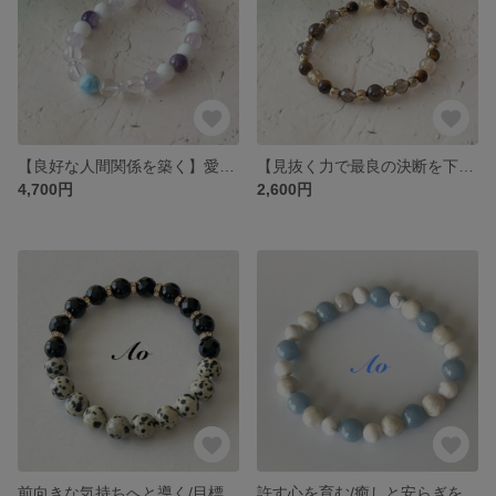
【良好な人間関係を築く】愛のエネルギーで満たされる/癒しのブレスレット/世界三大ヒーリングストーン/ラリマー
【見抜く力で最良の決断を下す】人生の転機に有効な石/ルチルクォーツとタイガーアイのブレスレット/運気アップ
4,700円
2,600円
前向きな気持ちへと導く/目標達成/ブラックオニキスとダルメシアンジャスパーのブレスレット/送料無料
許す心を育む/癒しと安らぎを与えネガティブな感情を浄化/前向きな未来へ/エンジェライトブレスレット/リバーストーンブレスレット