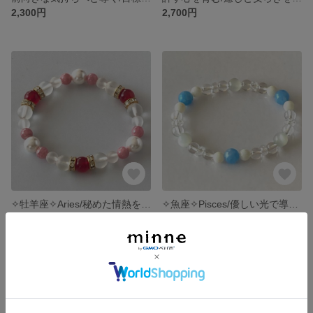
2,300円
2,700円
✧︎牡羊座✧︎Aries/秘めた情熱を呼び覚まし人間性を深める/ルビーカラーカルセドニーとインカローズのブレスレット
✧︎魚座✧︎Pisces/優しい光で導く/幸運の道標/アクアマリンとホワイトムーンストーンのブレスレット
2,700円
3,800円