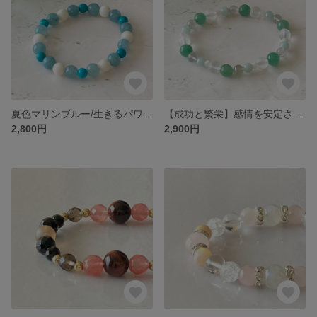
夏色マリンブルー/生きるパワーをくれる/結婚記念日の贈り物として/アクアマリン/ターコイズ/珊瑚/ぱわーすとーん/ブレスレット/天然石ブレスレット
【成功と繁栄】感情を安定させる癒しの効果/アベンチュリン/翡翠/ムーンストーン/天然石ブレスレット
2,800円
2,900円