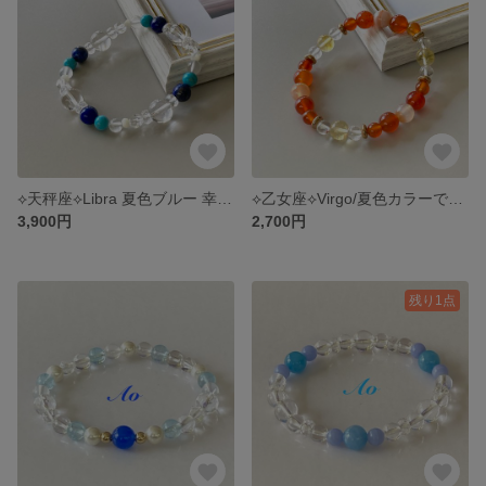
⟡天秤座⟡Libra 夏色ブルー 幸運を呼び寄せネガティブな感情を浄化する 天然石ブレスレット ぱわーすとーんブレスレット
⟡乙女座⟡Virgo/夏色カラーで幸福を呼び込む 天然石ブレスレット 守護石ブレスレット 誕生石ブレスレット
3,900円
2,700円
残り1点