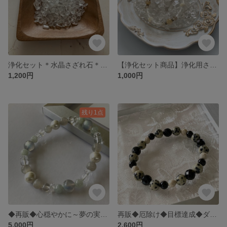
浄化セット＊水晶さざれ石＊100ｇ＊アカシア天然木＊受け皿付きセット商品
【浄化セット商品】浄化用さざれ石 水晶さざれ石 アンティーク調 受け皿のセット商品
1,200円
1,000円
残り1点
◆再販◆心穏やかに～夢の実現をサポート ラブラドライトと翡翠のブレスレット 落ち着きのある大人ブレス
再販◆厄除け◆目標達成◆ダルメシアンジャスパーとオニキスのブレスレット◆天然石ブレスレット◆送料無料
5,000円
2,600円