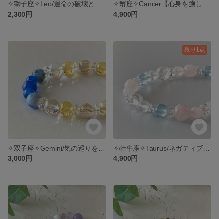
✧︎獅子座✧︎Leo/運命の破壊と創造/可能性の扉を開き新しい未来へと/タイガーアイとチェリークォーツのブレスレット
✧︎蟹座✧︎Cancer【心身を癒し幸運を引き寄せる】桜色ブレスレット/ムーンストーンとローズクォーツのブレスレット
2,300円
4,900円
残り1点
✧︎双子座✧︎Gemini/気の巡りを改善し煌めく光で目標達成へと導く/シトリンとルチルクォーツのブレスレット
✧︎牡牛座✧︎Taurus/ネガティブな感情を一掃/女性性を高め目標達成へと導く/トパーズとローズクォーツのブレスレット/パワーストーンブレスレット
3,000円
4,900円