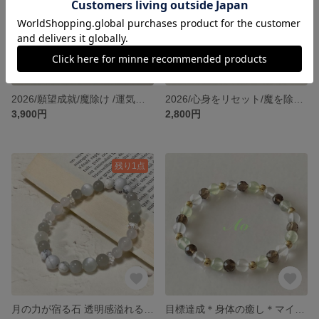
2026/願望成就/魔除け /運気アップのお守りブレスレット/天然石ブレスレット/ぱわーすとーんブレスレット
2026/心身をリセット/魔を除き幸運を呼ぶお守りブレスレット/オニキス・スモーキークォーツ・水晶の開運ブレスレット/ぱわーすとーんブレスレット
3,900円
2,800円
残り1点
月の力が宿る石 透明感溢れる波動 思いやりの心を育む ムーンストーンとマグネサイトのブレスレット
目標達成＊身体の癒し＊マイナスエネルギーを浄化する＊プレナイト＊スモーキークォーツ＊ミルキークォーツ＊天然石ブレスレット