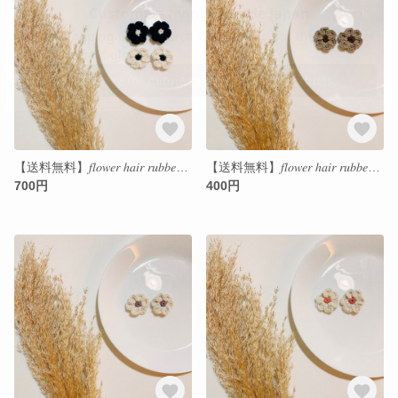
【送料無料】𝑓𝑙𝑜𝑤𝑒𝑟 ℎ𝑎𝑖𝑟 𝑟𝑢𝑏𝑏𝑒𝑟4個𝑠𝑒𝑡 ヘアゴム お花 ベビーヘアゴム ゴム交換可能 取り替え出来る ヘアクリップ パッチンピン 可愛い 韓国風 かぎ針編み プレゼント フラワー
【送料無料】𝑓𝑙𝑜𝑤𝑒𝑟 ℎ𝑎𝑖𝑟 𝑟𝑢𝑏𝑏𝑒𝑟2個𝑠𝑒𝑡 ヘアゴム お花 ベビーヘアゴム ゴム交換可能 取り替え出来る ヘアクリップ パッチンピン 可愛い 韓国風 かぎ針編み プレゼント フラワー
700円
400円