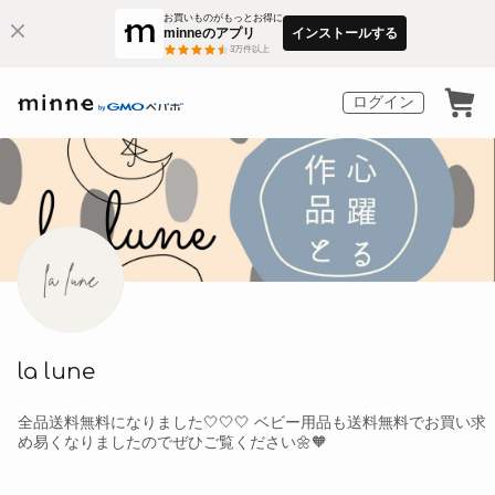
お買いものがもっとお得に
minneのアプリ
インストールする
3
万件以上
ログイン
la lune
全品送料無料になりました🤍🤍🤍 ベビー用品も送料無料でお買い求
め易くなりましたのでぜひご覧ください🌼🧡