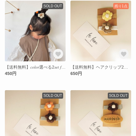
SOLD OUT
残り1点
【送料無料】𝑐𝑜𝑙𝑜𝑟選べる2𝑠𝑒𝑡 𝑓𝑙𝑜𝑤𝑒𝑟 ℎ𝑎𝑖𝑟𝑝𝑖𝑛 ヘアゴム ヘアピン 花 ヘアクリップ ぷっくり ベビー ベビーヘアピン
【送料無料】ヘアクリップ2点set 韓国 花 刺繍 お得 フラワー お得 ヘアピン ベビー プレゼント ヘアクリップ
450円
650円
SOLD OUT
SOLD OUT