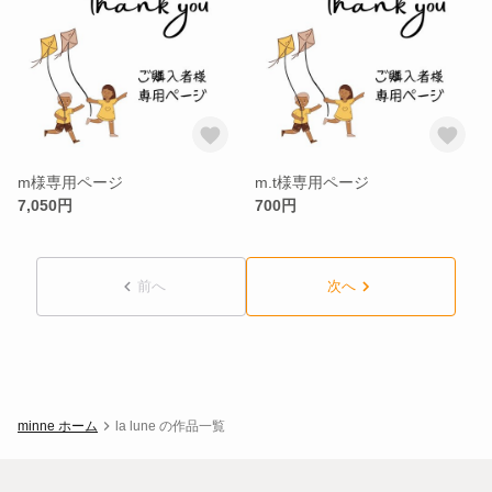
m様専用ページ
m.t様専用ページ
7,050円
700円
前へ
次へ
minne ホーム
la lune の作品一覧