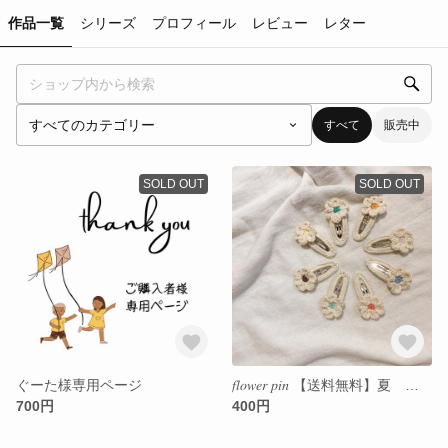
作品一覧
シリーズ
プロフィール
レビュー
レター
すべて
販売中
SOLD OUT
SOLD OUT
ぐーた様専用ページ
𝑓𝑙𝑜𝑤𝑒𝑟 𝑝𝑖𝑛 【送料無料】夏 パッチンピン ヘアピン ヘアクリップ ベビーヘアピン ベビーヘアクリップ 花 フラワー ヘアアクセサリー ベビーヘアアクセ プレゼント
700円
400円