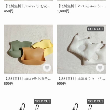
【送料無料】𝑓𝑙𝑜𝑤𝑒𝑟 𝑐𝑙𝑖𝑝 お花 ベビーヘアゴム ゴム交換可能 取り替え出来る ヘアクリップ パッチンピン 可愛い 韓国風 かぎ針編み プレゼント フラワー ぷっくり レトロ
【送料無料】𝑠𝑡𝑎𝑐𝑘𝑖𝑛𝑔 𝑠𝑡𝑜𝑛𝑒 知育 知育玩具 スタッキングストーン ブロッキングストーン 積み木 木のおもちゃ 可愛い 韓国風 インテリア モンテッソーリ 出産祝い プレゼント 誕生日
450円
1,600円
SOLD OUT
【送料無料】𝑚𝑒𝑎𝑙 𝑏𝑖𝑏 お食事スタイ スタイ よだれかけ 誕生日 出産祝い 離乳食 ベビー用品 ベビー小物 可愛い 韓国風
【送料無料】王冠まくら ベビーまくら インスタ映え 可愛い 月齢フォト 記念日フォト 誕生日 出産祝い インスタ風 韓国風 可愛い
850円
950円
SOLD OUT
SOLD OUT