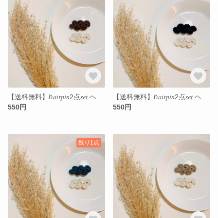
【送料無料】ℎ𝑎𝑖𝑟𝑝𝑖𝑛2点𝑠𝑒𝑡 ヘアピン 雲 もくもく セット ベビー ベビーヘアピン ベビーヘアクリップ パッチンピン ベビー用品 ヘアアクセサリー かぎ針編み 可愛い 韓国風 滑り止め付き
【送料無料】ℎ𝑎𝑖𝑟𝑝𝑖𝑛2点𝑠𝑒𝑡 ヘアピン 雲 もくもく セット ベビー ベビーヘアピン ベビーヘアクリップ パッチンピン ベビー用品 ヘアアクセサリー かぎ針編み 可愛い 韓国風 滑り止め付き
550円
550円
残り1点