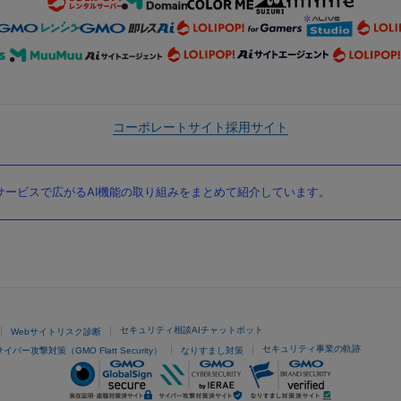
コーポレートサイト
採用サイト
ービスで広がるAI機能の取り組みをまとめて紹介しています。
セキュリティ相談AIチャットボット
Webサイトリスク診断
セキュリティ事業の軌跡
サイバー攻撃対策（GMO Flatt Security）
なりすまし対策