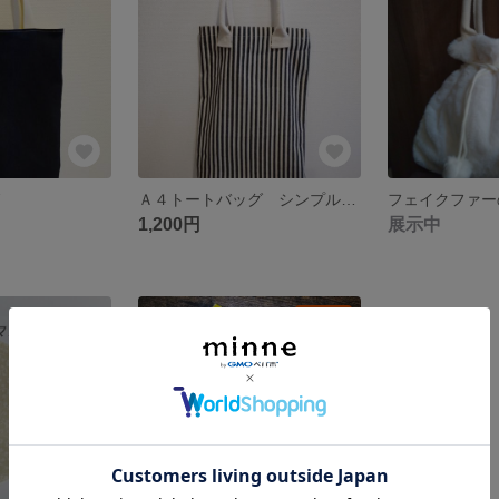
グ
Ａ４トートバッグ シンプルボーダー柄
1,200円
展示中
残り1点