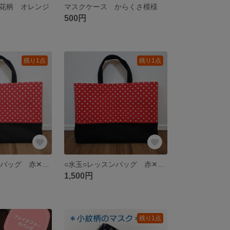
花柄 オレンジ
マスクケース からくさ模様
500円
残り1点
残り1点
○水玉○レッスンバッグ 赤✕ブラック
○水玉○レッスンバッグ 赤✕ブラック
1,500円
残り1点