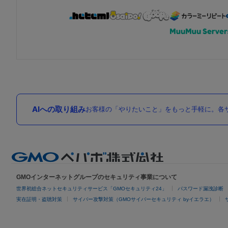
AIへの取り組み
お客様の「やりたいこと」をもっと手軽に。各サ
GMOインターネットグループのセキュリティ事業について
世界初総合ネットセキュリティサービス「GMOセキュリティ24」
パスワード漏洩診断
実在証明・盗聴対策
サイバー攻撃対策（GMOサイバーセキュリティ byイエラエ）