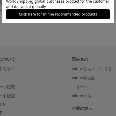
スク。
親子でお揃いマスク。
600円
について
読みもの
で売りたい
minneとものづくりと
minne学習帖
ージ販売
ニュース
ード販売
minneの本
LUS
企業の方へ
AB