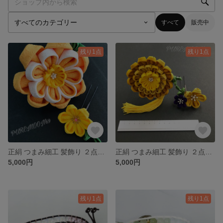
すべて
販売中
残り1点
残り1点
正絹 つまみ細工 髪飾り ２点セット 成人式・卒業式に②
正絹 つまみ細工 髪飾り ２点セット 成人式・卒業式に
5,000円
5,000円
残り1点
残り1点