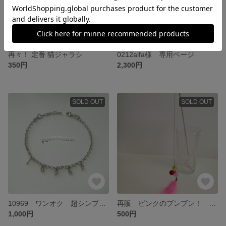
再々！ 定番 猫ジャラシ
0212alfa様 専用ページ
350円
2,300円
SOLD OUT
SOLD OUT
10969 ワンオク 超シンプルなアンクレット
再販 ピンクのブンブン！ 鈴付き猫ジャラシ
1,000円
500円