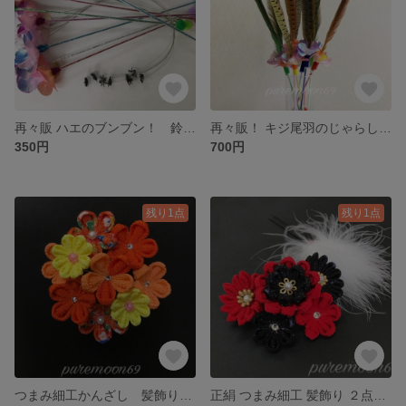
再々販 ハエのブンブン！ 鈴付き猫じゃらし
再々販！ キジ尾羽のじゃらし 鈴付き
350円
700円
残り1点
残り1点
つまみ細工かんざし 髪飾り ３点セット 成人式に オレンジ
正絹 つまみ細工 髪飾り ２点セット 成人式・卒業式に