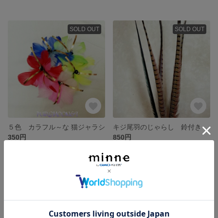
SOLD OUT
SOLD OUT
５色 カラフル～な 猫ジャラシ
キジ尾羽のじゃらし 鈴付き ビッグサイズ！
350円
850円
SOLD OUT
SOLD OUT