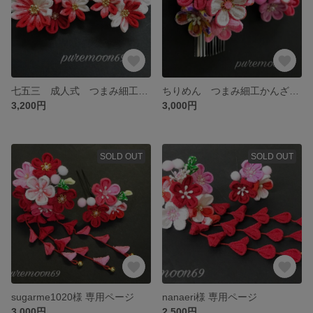
七五三 成人式 つまみ細工かんざし 髪飾り ２点セット
ちりめん つまみ細工かんざし 髪飾り 銀ビラ付
3,200円
3,000円
SOLD OUT
SOLD OUT
sugarme1020様 専用ページ
nanaeri様 専用ページ
3,000円
2,500円