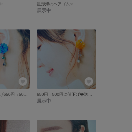
✨
星形海のヘアゴム✨
展示中
送料無料💖値下げ650円→500円可愛い花の2wayタイプ★アレルギー対応ピアス
650円→500円に値下げ❤️送料無料春っぽい2wayタイプ★アレルギー対応ピアス
展示中