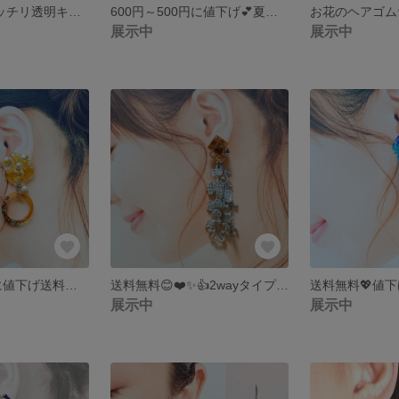
500円透け感バッチリ透明キラキラピアス💞送料無料ーー🥰
600円～500円に値下げ💕夏にピッタリ海モチーフピアス💞送料無料ーー🥰
お花のヘアゴム
展示中
展示中
800円→550円に値下げ送料無料😍お花のモチーフでミモザを閉じ込めたイヤリング、ピアス★アレルギー対応ピアス
送料無料😊❤️✨👍2wayタイプピアス★アレルギー対応ピアス
展示中
展示中