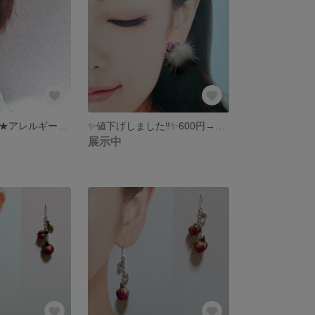
揺れる星ピアス★アレルギー対応ピアス(樹脂)
✨値下げしました‼️✨600円→300円😆ハートとファーを組み合わせた2wayタイプピアス★アレルギー対応ピアス
展示中