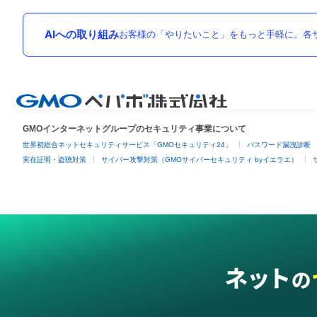
AIへの取り組み
お客様の「やりたいこと」をもっと手軽に。各サ
GMOインターネットグループのセキュリティ事業について
世界初総合ネットセキュリティサービス「GMOセキュリティ24」
パスワード漏洩診断
実在証明・盗聴対策
サイバー攻撃対策（GMOサイバーセキュリティ byイエラエ）