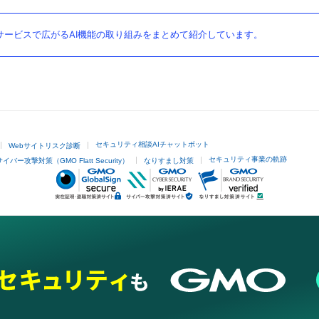
ービスで広がるAI機能の取り組みをまとめて紹介しています。
セキュリティ相談AIチャットボット
Webサイトリスク診断
セキュリティ事業の軌跡
サイバー攻撃対策（GMO Flatt Security）
なりすまし対策