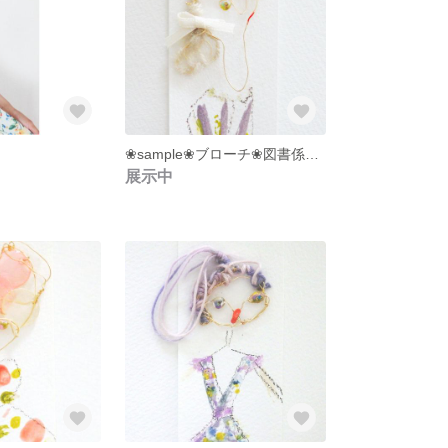
❀sample❀ブローチ❀図書係のメリーさん❀ワイヤークラフト❀
展示中