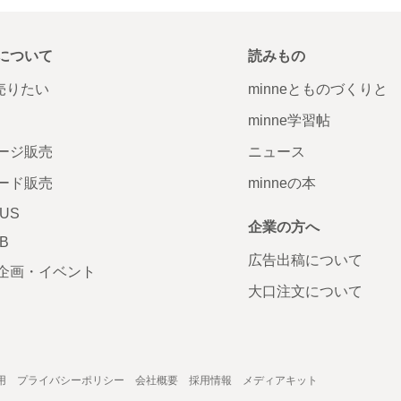
について
読みもの
で売りたい
minneとものづくりと
minne学習帖
ージ販売
ニュース
ード販売
minneの本
LUS
企業の方へ
AB
広告出稿について
企画・イベント
大口注文について
用
プライバシーポリシー
会社概要
採用情報
メディアキット