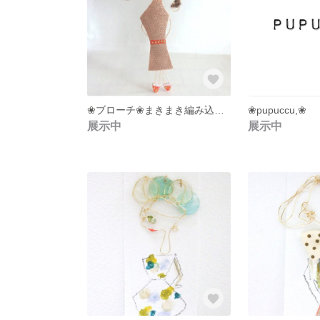
❀ブローチ❀まきまき編み込みさん❀ワイヤークラフト❀
❀pupuccu,❀
展示中
展示中