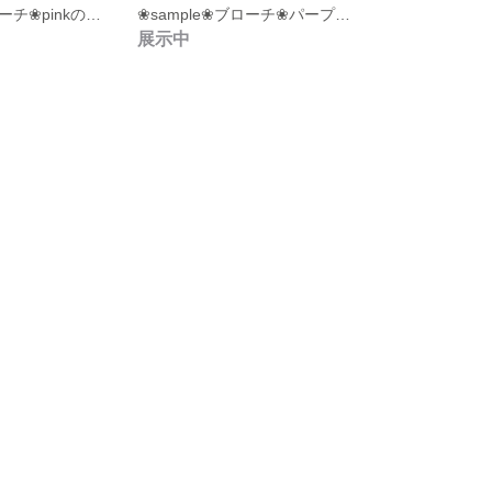
❀sample❀ブローチ❀pinkのソフトクリームとご婦人❀ワイヤークラフト❀
❀sample❀ブローチ❀パープルポニーテールでわくわくデート❀ワイヤークラフト❀
展示中