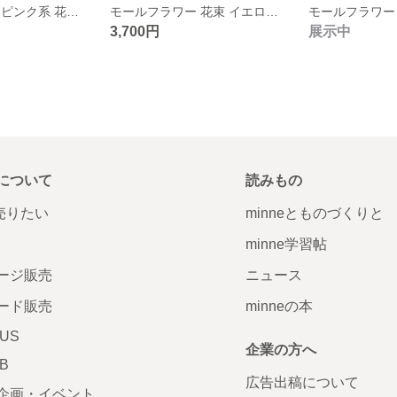
モールフラワー ピンク系 花束 韓国ブーケ
モールフラワー 花束 イエローグリーン 韓国ブーケ
モールフラワー
3,700円
展示中
について
読みもの
で売りたい
minneとものづくりと
minne学習帖
ージ販売
ニュース
ード販売
minneの本
LUS
企業の方へ
AB
広告出稿について
企画・イベント