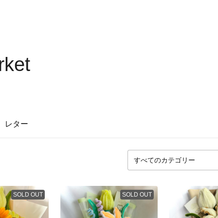
rket
レター
SOLD OUT
SOLD OUT