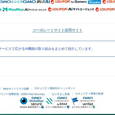
コーポレートサイト
採用サイト
ービスで広がるAI機能の取り組みをまとめて紹介しています。
セキュリティ相談AIチャットボット
Webサイトリスク診断
セキュリティ事業の軌跡
サイバー攻撃対策（GMO Flatt Security）
なりすまし対策